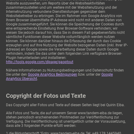
Website auszuwerten, um Reports über die Websiteaktivitäten
zusammenzustellen und um weitere mit der Websitenutzung und der
Internetnutzung verbundene Dienstleistungen gegenüber dem
Websitebetreiber zu erbringen. Die im Rahmen von Google Analytics von
Ihrem Browser übermittelte IP-Adresse wird nicht mit anderen Daten von
Google zusammengeführt. Sie können die Speicherung der Cookies durch
eine entsprechende Einstellung Ihrer Browser-Software verhindern; wir
weisen Sie jedoch darauf hin, dass Sie in diesem Fall gegebenenfalls nicht
sämtliche Funktionen dieser Website vollumfänglich werden nutzen
können. Sie können darüber hinaus die Erfassung der durch das Cookie
erzeugten und auf Ihre Nutzung der Website bezogenen Daten (inkl. Ihrer IP-
Adresse) an Google sowie die Verarbeitung dieser Daten durch Google
verhindern, indem Sie das unter dem folgenden Link verfügbare Browser-
Plugin herunterladen und installieren:
http://tools.google.com/dlpage/gaoptout
Nähere Informationen zu Nutzungsbedingungen und Datenschutz finden
Sie unter den
Google Analytics Bedingungen
bzw. unter der
Google
Analytics Übersicht
.
Copyright der Fotos und Texte
Das Copyright aller Fotos und Texte auf diesen Seiten liegt bei Quirin Eiba.
Alle Fotos und Texte, die auf unserem Server www.tandem-eiba.de liegen,
stehen periodisch erscheinenden Printmedien zur Veröffentlichung zur
Verfügung. Die Veröffentlichung ist unentgeltlich unter der Voraussetzung,
dass alle 3 folgenden Punkte erfüllt werden:
1.die Bildunterschrift "Foto: www.tandem-eiba.de, Tel: +49 178 1445940